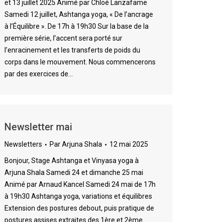
et 13 juillet 2025 Animé par Chloé Lanzafame
Samedi 12 juillet, Ashtanga yoga, « De l’ancrage
à l’Équilibre ». De 17h à 19h30 Sur la base de la
première série, l’accent sera porté sur
l’enracinement et les transferts de poids du
corps dans le mouvement. Nous commencerons
par des exercices de…
Newsletter mai
Newsletters
Par
Arjuna Shala
12 mai 2025
Bonjour, Stage Ashtanga et Vinyasa yoga à
Arjuna Shala Samedi 24 et dimanche 25 mai
Animé par Arnaud Kancel Samedi 24 mai de 17h
à 19h30 Ashtanga yoga, variations et équilibres
Extension des postures debout, puis pratique de
postures assises extraites des 1ère et 2ème