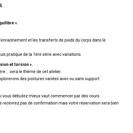
25
uilibre ».
 l’enracinement et les transferts de poids du corps dans le
s pratique de la 1ère série avec variations.
sion et torsion ».
ière … sera le thème de cet atelier.
plorerons des postures variées avec ou sans support.
 si vous débutez mieux vaut commencer par des cours.
e recevrez pas de confirmation mais votre réservation sera bien