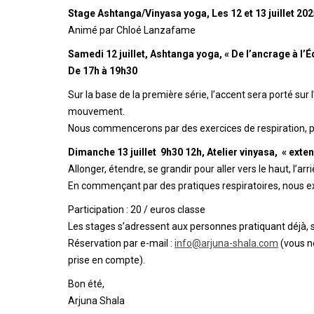
Stage Ashtanga/Vinyasa yoga, Les 12 et 13 juillet 20
Animé par Chloé Lanzafame
Samedi 12 juillet, Ashtanga yoga, « De l’ancrage à l’Éq
De 17h à 19h30
Sur la base de la première série, l’accent sera porté sur
mouvement.
Nous commencerons par des exercices de respiration, pui
Dimanche 13 juillet 9h30 12h, Atelier vinyasa, « exten
Allonger, étendre, se grandir pour aller vers le haut, l’arr
En commençant par des pratiques respiratoires, nous ex
Participation : 20 / euros classe
Les stages s’adressent aux personnes pratiquant déjà,
Réservation par e-mail :
info@arjuna-shala.com
(vous n
prise en compte).
Bon été,
Arjuna Shala