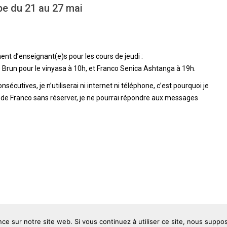
e du 21 au 27 mai
nt d’enseignant(e)s pour les cours de jeudi :
Brun pour le vinyasa à 10h, et Franco Senica Ashtanga à 19h.
écutives, je n’utiliserai ni internet ni téléphone, c’est pourquoi je
 de Franco sans réserver, je ne pourrai répondre aux messages
nce sur notre site web. Si vous continuez à utiliser ce site, nous suppo
info@arjuna-shala.com
06 68 41 66 66
Mentions légales
/
Poli