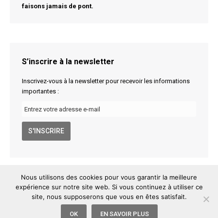
faisons jamais de pont.
S’inscrire à la newsletter
Inscrivez-vous à la newsletter pour recevoir les informations
importantes :
Nous utilisons des cookies pour vous garantir la meilleure
expérience sur notre site web. Si vous continuez à utiliser ce
site, nous supposerons que vous en êtes satisfait.
Arjuna Shala
6 rue Maguelone, 34000 Montpellier
info@arjuna-shala.com
06 68 41 66 66
Mentions légales
/
OK
EN SAVOIR PLUS