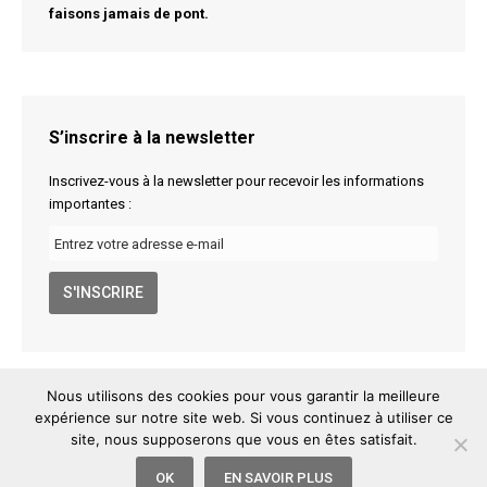
faisons jamais de pont.
S’inscrire à la newsletter
Inscrivez-vous à la newsletter pour recevoir les informations
importantes :
Nous utilisons des cookies pour vous garantir la meilleure
expérience sur notre site web. Si vous continuez à utiliser ce
site, nous supposerons que vous en êtes satisfait.
Arjuna Shala
6 rue Maguelone, 34000 Montpellier
info@arjuna-shala.com
06 68 41 66 66
Mentions légales
/
OK
EN SAVOIR PLUS