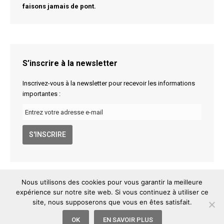
faisons jamais de pont.
S’inscrire à la newsletter
Inscrivez-vous à la newsletter pour recevoir les informations
importantes :
Nous utilisons des cookies pour vous garantir la meilleure
expérience sur notre site web. Si vous continuez à utiliser ce
site, nous supposerons que vous en êtes satisfait.
Arjuna Shala
6 rue Maguelone, 34000 Montpellier
info@arjuna-shala.com
06 68 41 66 66
Mentions légales
/
OK
EN SAVOIR PLUS